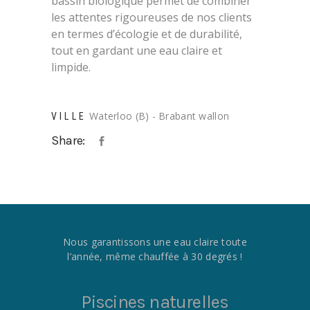
bassin biologique permet de combiner
les attentes rigoureuses de nos clients
en termes d’écologie et de durabilité,
tout en gardant une eau claire et
limpide.
Waterloo (B) - Brabant wallon
VILLE
Share:
Nous garantissons une eau claire toute
l’année, même chauffée à 30 degrés !
Piscines naturelles